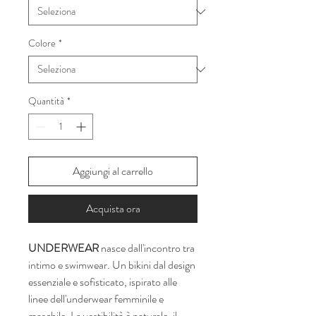
Colore
*
Quantità
*
Aggiungi al carrello
Acquista ora
UNDERWEAR
nasce dall'incontro tra
intimo e swimwear. Un bikini dal design
essenziale e sofisticato, ispirato alle
linee dell'underwear femminile e
maschile. La vestibilità è naturale, il