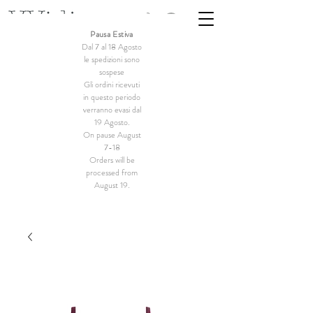
Pausa Estiva
Dal 7 al 18 Agosto
le spedizioni sono
sospese
Gli ordini ricevuti
in questo periodo
verranno evasi dal
19 Agosto.
On pause August
7-18
Orders will be
processed from
August 19.