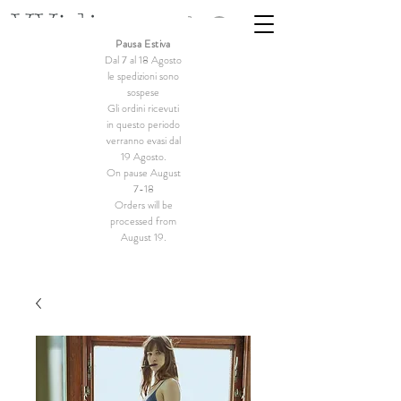
Pausa Estiva
Dal 7 al 18 Agosto
le spedizioni sono
sospese
Gli ordini ricevuti
in questo periodo
verranno evasi dal
19 Agosto.
On pause August
7-18
Orders will be
processed from
August 19.