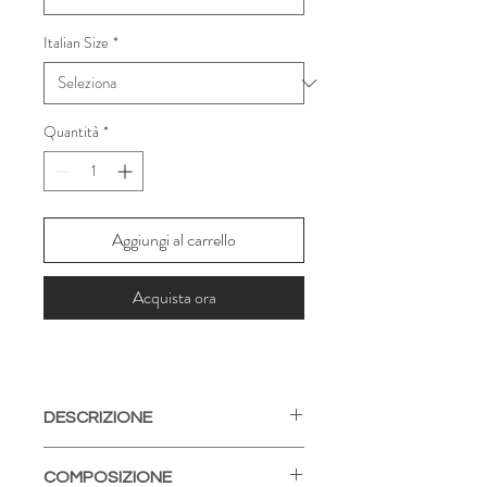
Italian Size
*
Quantità
*
Aggiungi al carrello
Acquista ora
DESCRIZIONE
Essenziale, contemporaneo, deciso ed
COMPOSIZIONE
elegante.