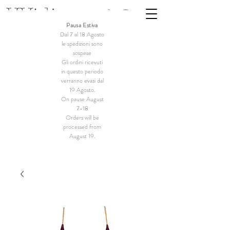
Pausa Estiva
Dal 7 al 18 Agosto
le spedizioni sono
sospese
Gli ordini ricevuti
in questo periodo
verranno evasi dal
19 Agosto.
On pause August
7-18
Orders will be
processed from
August 19.