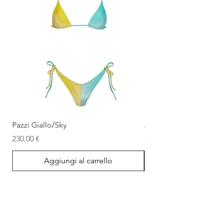
Pazzi Giallo/Sky
Ale Giallo/Sky
Prezzo
Prezzo
230,00 €
280,00 €
Aggiungi al carrello