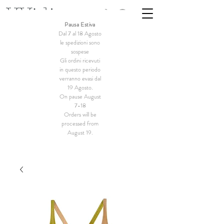
Pausa Estiva
Dal 7 al 18 Agosto
le spedizioni sono
sospese
Gli ordini ricevuti
in questo periodo
verranno evasi dal
19 Agosto.
On pause August
7-18
Orders will be
processed from
August 19.