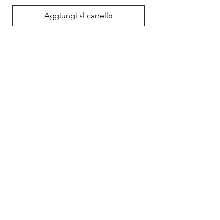
Aggiungi al carrello
VVidiSwimwear
Shop
About
Magazine
Contact
Shipping & Returns
FAQ
Privacy