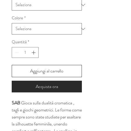
Colore
*
Quantità
*
Aggiungi al carrello
Acquista ora
SAB
Gioca sulla dualità cromatica ,
tagli e giochi geometrici. Le forme come
sempre sono state studiate per esaltare
la silhouette femminile, unendo
comfort e raffinatezza. La spallina in