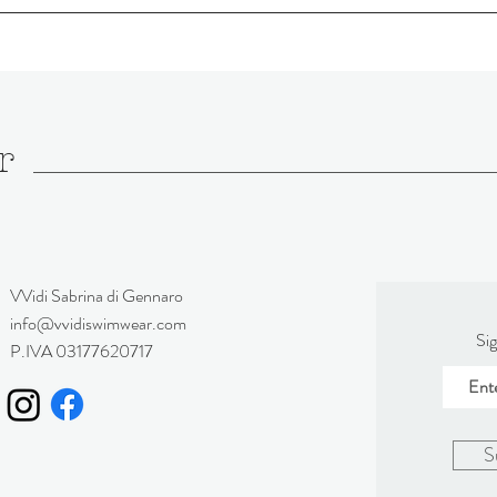
r
VVidi Sabrina di Gennaro
info@vvidiswimwear.com
Sig
P.IVA 03177620717
S