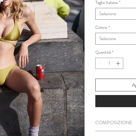
Taglia Italiana
*
Seleziona
Colore
*
Seleziona
Quantità
*
Ag
COMPOSIZIONE
80% Recycled Poly