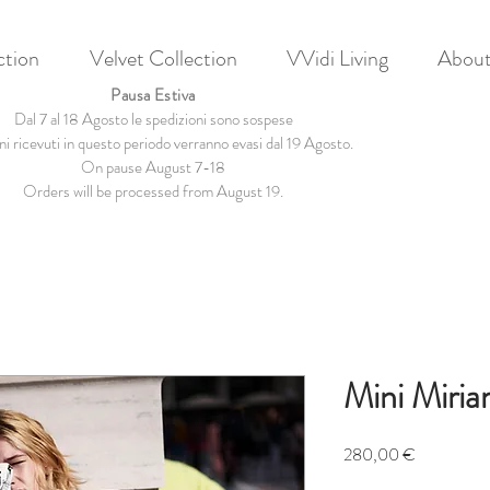
ction
Velvet Collection
VVidi Living
About
Pausa Estiva
Dal 7 al 18 Agosto le spedizioni sono sospese
ini ricevuti in questo periodo verranno evasi dal 19 Agosto.
On pause August 7-18
Orders will be processed from August 19.
Mini Miria
Prezzo
280,00 €