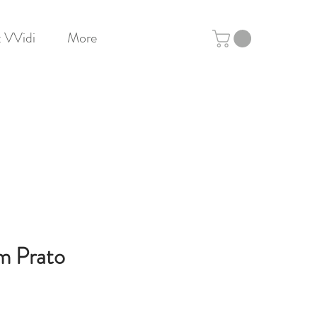
 VVidi
More
m Prato