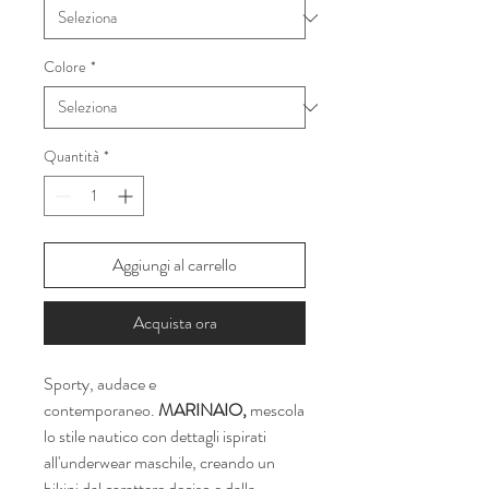
Colore
*
Quantità
*
Aggiungi al carrello
Acquista ora
Sporty, audace e
contemporaneo.
MARINAIO,
mescola
lo stile nautico con dettagli ispirati
all'underwear maschile, creando un
bikini dal carattere deciso e dalla