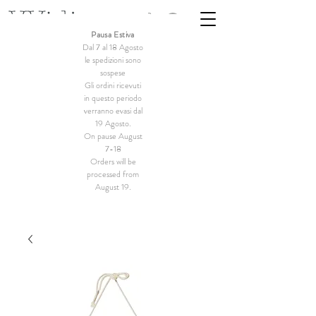
Pausa Estiva
Dal 7 al 18 Agosto
le spedizioni sono
sospese
Gli ordini ricevuti
in questo periodo
verranno evasi dal
19 Agosto.
On pause August
7-18
Orders will be
processed from
August 19.