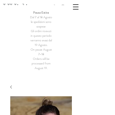
Pausa Estiva
Dal 7 al 18 Agosto
le spedizioni sono
sospese
Gli ordini ricevuti
in questo periodo
verranno evasi dal
19 Agosto.
On pause August
7-18
Orders will be
processed from
August 19.