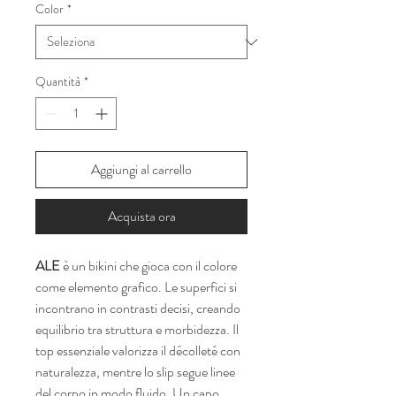
Color
*
Quantità
*
Aggiungi al carrello
Acquista ora
ALE
è un bikini che gioca con il colore
come elemento grafico. Le superfici si
incontrano in contrasti decisi, creando
equilibrio tra struttura e morbidezza. Il
top essenziale valorizza il décolleté con
naturalezza, mentre lo slip segue linee
del corpo in modo fluido. Un capo